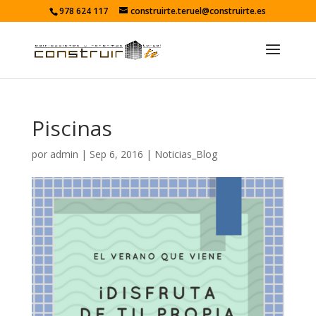
978 624 117
construirte.teruel@construirte.es
Piscinas
por
admin
|
Sep 6, 2016
|
Noticias_Blog