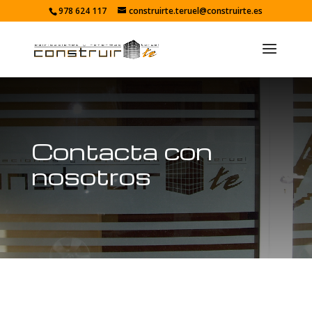
978 624 117
construirte.teruel@construirte.es
Contacta con
nosotros