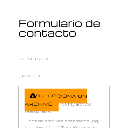
Formulario de
contacto
File Input
SELECCIONA UN
ARCHIVO
No hay archivos
seleccionados
Tipos de archivos aceptados: jpg,
jpeg, jpe, gif, pdf. Tamaño máximo