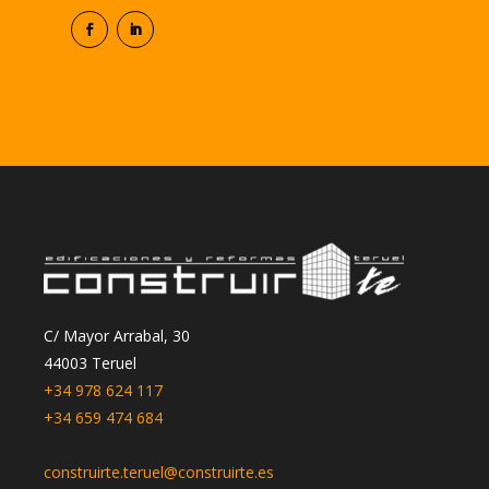
C/ Mayor Arrabal, 30
44003 Teruel
+34 978 624 117
+34 659 474 684
construirte.teruel@construirte.es