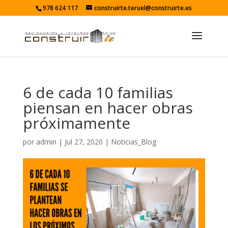
978 624 117
construirte.teruel@construirte.es
6 de cada 10 familias
piensan en hacer obras
próximamente
por
admin
|
Jul 27, 2020
|
Noticias_Blog