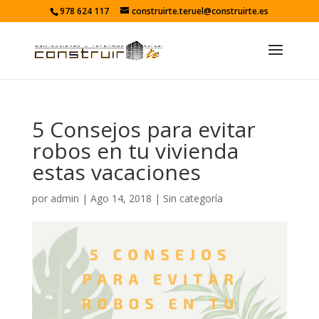
978 624 117
construirte.teruel@construirte.es
5 Consejos para evitar
robos en tu vivienda
estas vacaciones
por
admin
|
Ago 14, 2018
|
Sin categoría